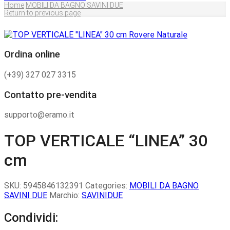
Home
MOBILI DA BAGNO SAVINI DUE
Return to previous page
Ordina online
(+39) 327 027 3315
Contatto pre-vendita
supporto@eramo.it
TOP VERTICALE “LINEA” 30
cm
SKU:
5945846132391
Categories:
MOBILI DA BAGNO
SAVINI DUE
Marchio:
SAVINIDUE
Condividi: