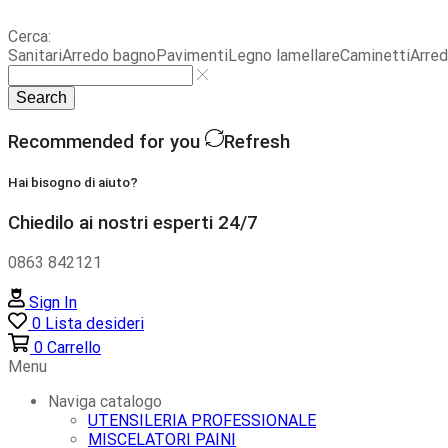
Cerca:
Sanitari
Arredo bagno
Pavimenti
Legno lamellare
Caminetti
Arre
Search
Recommended for you
Refresh
Hai bisogno di aiuto?
Chiedilo ai nostri esperti 24/7
0863 842121
Sign In
0
Lista desideri
0
Carrello
Menu
Naviga catalogo
UTENSILERIA PROFESSIONALE
MISCELATORI PAINI