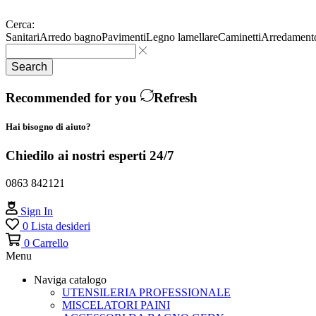
Cerca:
Sanitari
Arredo bagno
Pavimenti
Legno lamellare
Caminetti
Arredament
Search
Recommended for you
Refresh
Hai bisogno di aiuto?
Chiedilo ai nostri esperti 24/7
0863 842121
Sign In
0
Lista desideri
0
Carrello
Menu
Naviga catalogo
UTENSILERIA PROFESSIONALE
MISCELATORI PAINI