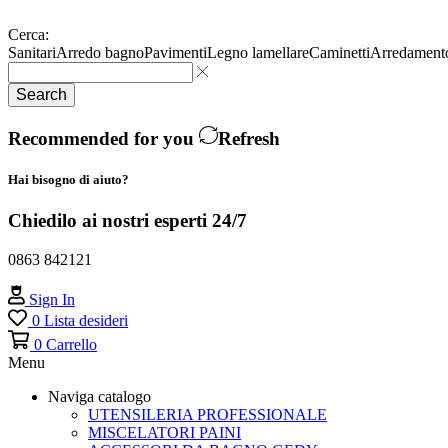
Cerca:
Sanitari
Arredo bagno
Pavimenti
Legno lamellare
Caminetti
Arredament
Search
Recommended for you
Refresh
Hai bisogno di aiuto?
Chiedilo ai nostri esperti 24/7
0863 842121
Sign In
0
Lista desideri
0
Carrello
Menu
Naviga catalogo
UTENSILERIA PROFESSIONALE
MISCELATORI PAINI