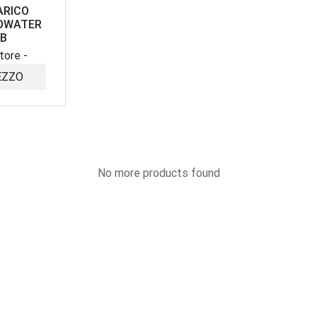
ARICO
OWATER
2B
tore -
EZZO
No more products found