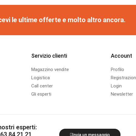
cevi le ultime offerte e molto altro ancora.
Servizio clienti
Account
Magazzino vendite
Profilo
Logistica
Registrazio
Call center
Login
Gli esperti
Newsletter
ostri esperti:
863 84 21 21
Invia un messaggio