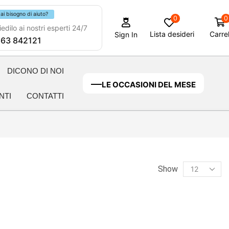
ai bisogno di aiuto?
0
0
edilo ai nostri esperti 24/7
Lista desideri
Carrel
Sign In
63 842121
DICONO DI NOI
LE OCCASIONI DEL MESE
NTI
CONTATTI
Show