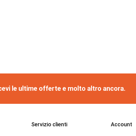
cevi le ultime offerte e molto altro ancora.
Servizio clienti
Account