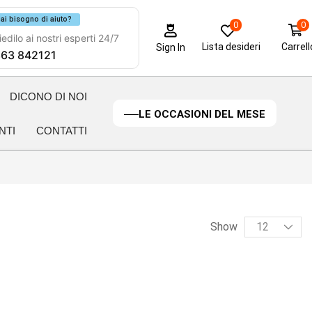
ai bisogno di aiuto?
0
0
edilo ai nostri esperti 24/7
Lista desideri
Carrell
Sign In
63 842121
DICONO DI NOI
LE OCCASIONI DEL MESE
NTI
CONTATTI
Show