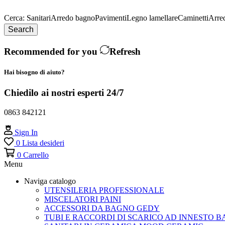
Cerca:
Sanitari
Arredo bagno
Pavimenti
Legno lamellare
Caminetti
Arre
Search
Recommended for you
Refresh
Hai bisogno di aiuto?
Chiedilo ai nostri esperti 24/7
0863 842121
Sign In
0
Lista desideri
0
Carrello
Menu
Naviga catalogo
UTENSILERIA PROFESSIONALE
MISCELATORI PAINI
ACCESSORI DA BAGNO GEDY
TUBI E RACCORDI DI SCARICO AD INNESTO B