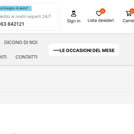
ai bisogno di aiuto?
0
0
edilo ai nostri esperti 24/7
Lista desideri
Carrel
Sign In
63 842121
DICONO DI NOI
LE OCCASIONI DEL MESE
NTI
CONTATTI