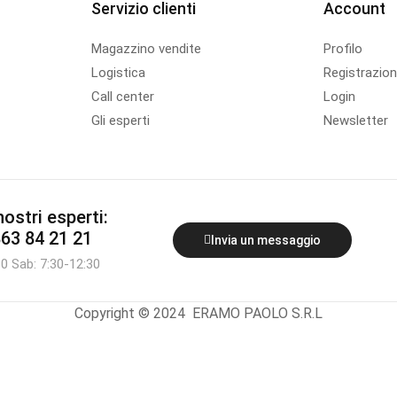
Servizio clienti
Account
Magazzino vendite
Profilo
Logistica
Registrazio
Call center
Login
Gli esperti
Newsletter
ostri esperti:
863 84 21 21
Invia un messaggio
30 Sab: 7:30-12:30
Copyright © 2024 ERAMO PAOLO S.R.L