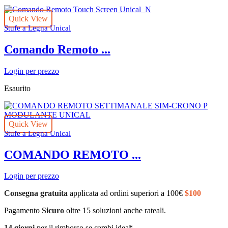
Quick View
Stufe a Legna Unical
Comando Remoto ...
Login per prezzo
Esaurito
Quick View
Stufe a Legna Unical
COMANDO REMOTO ...
Login per prezzo
Consegna gratuita
applicata ad ordini superiori a 100€
$100
Pagamento
Sicuro
oltre 15 soluzioni anche rateali.
14 giorni
per il rimborso se cambi idea*