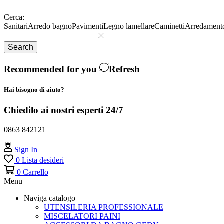
Cerca:
Sanitari
Arredo bagno
Pavimenti
Legno lamellare
Caminetti
Arredament
Search
Recommended for you
Refresh
Hai bisogno di aiuto?
Chiedilo ai nostri esperti 24/7
0863 842121
Sign In
0
Lista desideri
0
Carrello
Menu
Naviga catalogo
UTENSILERIA PROFESSIONALE
MISCELATORI PAINI