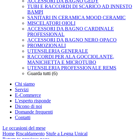
ACCESSORI DA BAGNO GEDY
TUBI E RACCORDI DI SCARICO AD INNESTO
BAMPI
SANITARI IN CERAMICA MOOD CERAMIC
MISCELATORI OIOLI
ACCESSORI DA BAGNO CARDINALE
PROFESSIONAL
ACCESSORI DA BAGNO NERO OPACO
PROMOZIONALI
UTENSILERIA GENERALE
RACCORDI PER ALA GOCCIOLANTE,
MANICHETTA E MICROTUBO
UTENSILERIA PROFESSIONALE REMS
Guarda tutti (6)
Chi siamo
Servizi
E-Commerce
L'esperto risponde
Dicono di noi
Domande frequenti
Contatti
Le occasioni del mese
Home
Riscaldamento
Stufe a Legna Unical