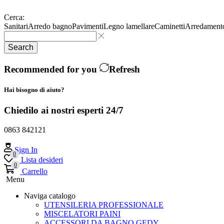
Cerca:
Sanitari
Arredo bagno
Pavimenti
Legno lamellare
Caminetti
Arredament
Search
Recommended for you
Refresh
Hai bisogno di aiuto?
Chiedilo ai nostri esperti 24/7
0863 842121
Sign In
0
Lista desideri
0
Carrello
Menu
Naviga catalogo
UTENSILERIA PROFESSIONALE
MISCELATORI PAINI
ACCESSORI DA BAGNO GEDY