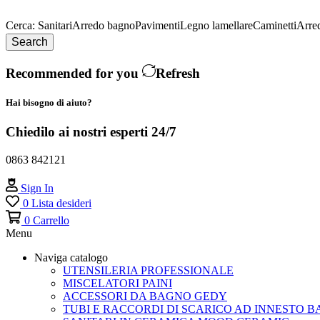
Cerca:
Sanitari
Arredo bagno
Pavimenti
Legno lamellare
Caminetti
Arre
Search
Recommended for you
Refresh
Hai bisogno di aiuto?
Chiedilo ai nostri esperti 24/7
0863 842121
Sign In
0
Lista desideri
0
Carrello
Menu
Naviga catalogo
UTENSILERIA PROFESSIONALE
MISCELATORI PAINI
ACCESSORI DA BAGNO GEDY
TUBI E RACCORDI DI SCARICO AD INNESTO B