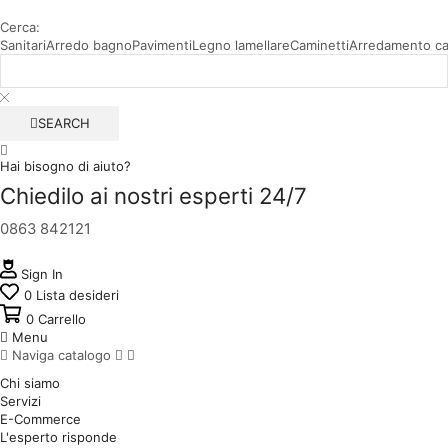
Cerca:
Sanitari
Arredo bagno
Pavimenti
Legno lamellare
Caminetti
Arredamento c
SEARCH
Hai bisogno di aiuto?
Chiedilo ai nostri esperti 24/7
0863 842121
Sign In
0
Lista desideri
0
Carrello
Menu
Naviga catalogo
Chi siamo
Servizi
E-Commerce
L'esperto risponde