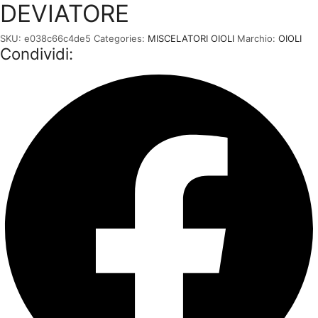
DEVIATORE
SKU:
e038c66c4de5
Categories:
MISCELATORI OIOLI
Marchio:
OIOLI
Condividi: