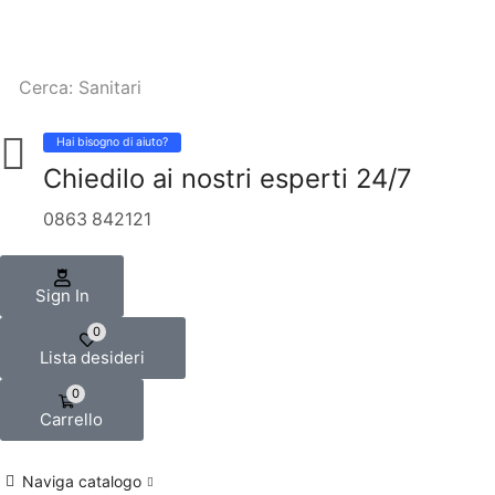
Cerca:
Sanitari
Hai bisogno di aiuto?
Chiedilo ai nostri esperti 24/7
0863 842121
Sign In
0
Lista desideri
0
Carrello
Naviga catalogo