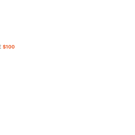
0€
$100